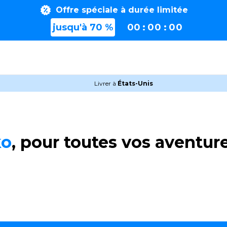
Offre spéciale à durée limitée
jusqu'à 70 %
00
:
0
0
:
0
0
Livrer à
États-Unis
ko
, pour toutes vos aventur