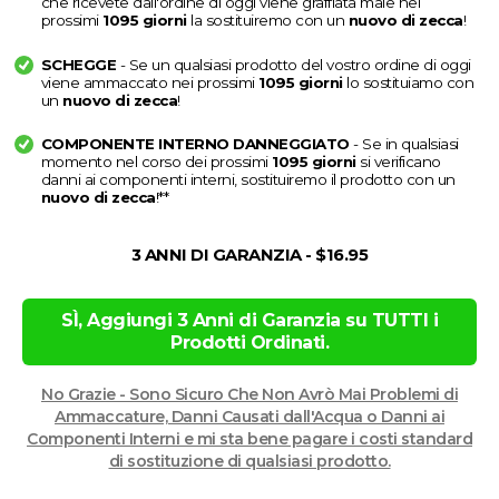
che ricevete dall'ordine di oggi viene graffiata male nei
prossimi
1095 giorni
la sostituiremo con un
nuovo di zecca
!
SCHEGGE
- Se un qualsiasi prodotto del vostro ordine di oggi
viene ammaccato nei prossimi
1095 giorni
lo sostituiamo con
un
nuovo di zecca
!
COMPONENTE INTERNO DANNEGGIATO
- Se in qualsiasi
momento nel corso dei prossimi
1095 giorni
si verificano
danni ai componenti interni, sostituiremo il prodotto con un
nuovo di zecca
!**
3 ANNI DI GARANZIA -
$16.95
SÌ, Aggiungi 3 Anni di Garanzia su TUTTI i
Prodotti Ordinati.
No Grazie - Sono Sicuro Che Non Avrò Mai Problemi di
Ammaccature, Danni Causati dall'Acqua o Danni ai
Componenti Interni e mi sta bene pagare i costi standard
di sostituzione di qualsiasi prodotto.