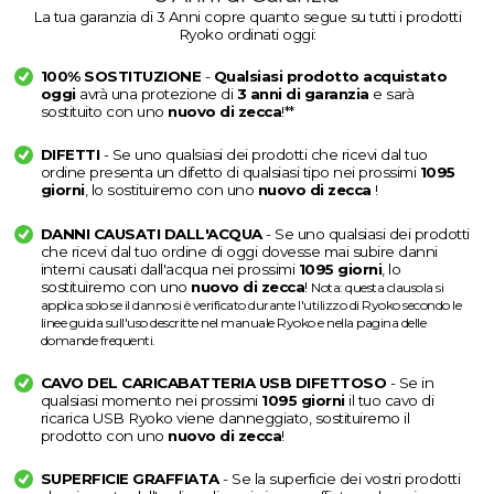
La tua garanzia di 3 Anni copre quanto segue su tutti i prodotti
Ryoko ordinati oggi:
100% SOSTITUZIONE
-
Qualsiasi prodotto acquistato
oggi
avrà una protezione di
3 anni di garanzia
e sarà
sostituito con uno
nuovo di zecca
!**
DIFETTI
- Se uno qualsiasi dei prodotti che ricevi dal tuo
ordine presenta un difetto di qualsiasi tipo nei prossimi
1095
giorni
, lo sostituiremo con uno
nuovo di zecca
!
DANNI CAUSATI DALL'ACQUA
- Se uno qualsiasi dei prodotti
che ricevi dal tuo ordine di oggi dovesse mai subire danni
interni causati dall'acqua nei prossimi
1095 giorni
, lo
sostituiremo con uno
nuovo di zecca
!
Nota: questa clausola si
applica solo se il danno si è verificato durante l'utilizzo di Ryoko secondo le
linee guida sull'uso descritte nel manuale Ryoko e nella pagina delle
domande frequenti.
CAVO DEL CARICABATTERIA USB DIFETTOSO
- Se in
qualsiasi momento nei prossimi
1095 giorni
il tuo cavo di
ricarica USB Ryoko viene danneggiato, sostituiremo il
prodotto con uno
nuovo di zecca
!
SUPERFICIE GRAFFIATA
- Se la superficie dei vostri prodotti