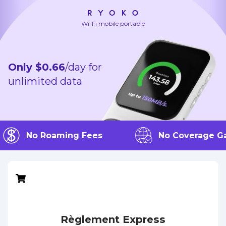
Wi-Fi mobile portable
Only $0.66
/day for
unlimited data
No Roaming Fees
No Coverage G
Règlement Express