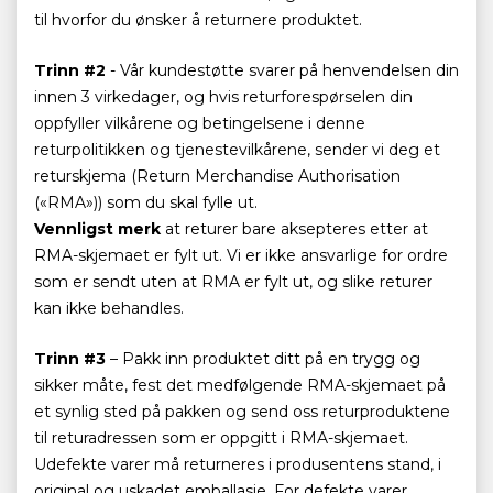
til hvorfor du ønsker å returnere produktet.
Trinn #2
- Vår kundestøtte svarer på henvendelsen din
innen 3 virkedager, og hvis returforespørselen din
oppfyller vilkårene og betingelsene i denne
returpolitikken og tjenestevilkårene, sender vi deg et
returskjema (Return Merchandise Authorisation
(«RMA»)) som du skal fylle ut.
Vennligst merk
at returer bare aksepteres etter at
RMA-skjemaet er fylt ut. Vi er ikke ansvarlige for ordre
som er sendt uten at RMA er fylt ut, og slike returer
kan ikke behandles.
Trinn #3
– Pakk inn produktet ditt på en trygg og
sikker måte, fest det medfølgende RMA-skjemaet på
et synlig sted på pakken og send oss returproduktene
til returadressen som er oppgitt i RMA-skjemaet.
Udefekte varer må returneres i produsentens stand, i
original og uskadet emballasje. For defekte varer,