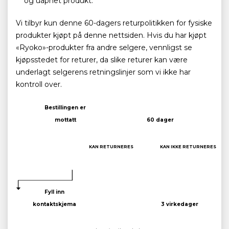
og uåpnet produkt.
Vi tilbyr kun denne 60-dagers returpolitikken for fysiske
produkter kjøpt på denne nettsiden. Hvis du har kjøpt
«Ryoko»-produkter fra andre selgere, vennligst se
kjøpsstedet for returer, da slike returer kan være
underlagt selgerens retningslinjer som vi ikke har
kontroll over.
Bestillingen er
mottatt
60 dager
KAN RETURNERES
KAN IKKE RETURNERES
Fyll inn
kontaktskjema
3 virkedager