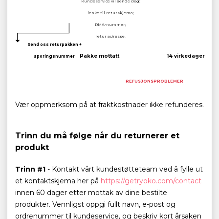
Kundeservice vil sende deg:
lenke til returskjema;
RMA-nummer;
retur adresse.
Send oss returpakken +
Pakke mottatt
14 virkedager
sporingsnummer
REFUSJONSPROBLEMER
Vær oppmerksom på at fraktkostnader ikke refunderes.
Trinn du må følge når du returnerer et
produkt
Trinn #1
- Kontakt vårt kundestøtteteam ved å fylle ut
et kontaktskjema her på
https://getryoko.com/contact
innen 60 dager etter mottak av dine bestilte
produkter. Vennligst oppgi fullt navn, e-post og
ordrenummer til kundeservice, og beskriv kort årsaken