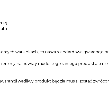
znej
lata
 samych warunkach, co nasza standardowa gwarancja prz
eniony na nowszy model tego samego produktu o nie mni
warancji wadliwy produkt będzie musiał zostać zwróco