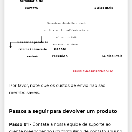
formulário de
contato
3 dias úteis
Suporte ao cliente lhe enviará:
um link para formulário de retorno;
número de RMA;
Nos envie o pacote de
endereço de retorno.
Pacote
retorno + número de
recebido
14 dias úteis
rastreio
PROBLEMAS DE REEMBOLSO
Por favor, note que os custos de envio não são
reembolsáveis.
Passos a seguir para devolver um produto
Passo #1
- Contate a nossa equipe de suporte ao
cliente preenchendo um formulário de contato aqui no