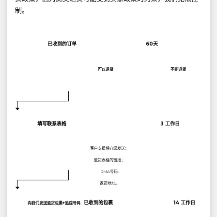
制。
已收到的订单
60天
可以退货
不能退货
填写联系表格
3 工作日
客户支援将向您发送：
退货表格的链接；
RMA号码;
返还地址。
已收到的包裹
14 工作日
向我们发送退货包裹+追踪号码