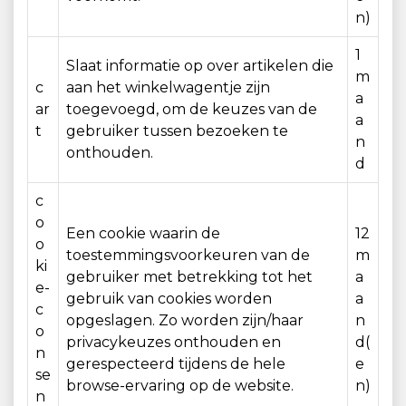
n)
1
Slaat informatie op over artikelen die
m
c
aan het winkelwagentje zijn
a
ar
toegevoegd, om de keuzes van de
a
t
gebruiker tussen bezoeken te
n
onthouden.
d
c
o
Een cookie waarin de
12
o
toestemmingsvoorkeuren van de
m
ki
gebruiker met betrekking tot het
a
e-
gebruik van cookies worden
a
c
opgeslagen. Zo worden zijn/haar
n
o
privacykeuzes onthouden en
d(
n
gerespecteerd tijdens de hele
e
se
browse-ervaring op de website.
n)
n