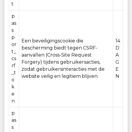
t
p
as
s
p
Een beveiligingscookie die
14
or
bescherming biedt tegen CSRF-
D
t_
aanvallen (Cross-Site Request
A
cs
Forgery) tijdens gebruikersacties,
G
rf
zodat gebruikersinteracties met de
E
_t
website veilig en legitiem blijven.
N
o
k
e
n
p
as
s