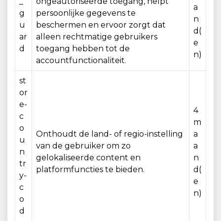
_
ongeautoriseerde toegang, helpt
a
g
persoonlijke gegevens te
n
u
beschermen en ervoor zorgt dat
d(
ar
alleen rechtmatige gebruikers
e
d
toegang hebben tot de
n)
accountfunctionaliteit.
st
or
e-
4
c
m
o
Onthoudt de land- of regio-instelling
a
u
van de gebruiker om zo
a
n
gelokaliseerde content en
n
tr
platformfuncties te bieden.
d(
y-
e
c
n)
o
d