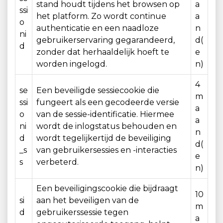
stand houdt tijdens het browsen op
a
ssi
het platform. Zo wordt continue
a
o
authenticatie en een naadloze
n
ni
gebruikerservaring gegarandeerd,
d(
d
zonder dat herhaaldelijk hoeft te
e
worden ingelogd.
n)
4
se
Een beveiligde sessiecookie die
m
ssi
fungeert als een gecodeerde versie
a
o
van de sessie-identificatie. Hiermee
a
ni
wordt de inlogstatus behouden en
n
d
wordt tegelijkertijd de beveiliging
d(
_s
van gebruikersessies en -interacties
e
s
verbeterd.
n)
Een beveiligingscookie die bijdraagt ​​
10
si
aan het beveiligen van de
m
d
gebruikerssessie tegen
a