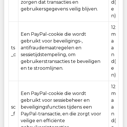
zorgen dat transacties en
d(
gebruikersgegevens veilig blijven.
e
n)
12
Een PayPal-cookie die wordt
m
gebruikt voor beveiligings-,
a
ts
antifraudemaatregelen en
a
_c
sessietijdstempeling, om
n
gebruikerstransacties te beveiligen
d(
en te stroomlijnen.
e
n)
12
Een PayPal-cookie die wordt
m
gebruikt voor sessiebeheer en
a
sc
beveiligingsfuncties tijdens een
a
_f
PayPal-transactie, en die zorgt voor
n
veilige en efficiënte
d(