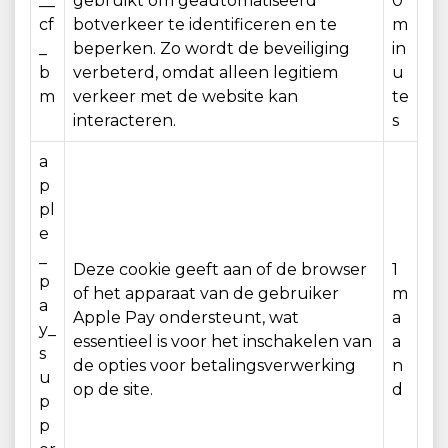
__
gebruikt om geautomatiseerd
0
cf
botverkeer te identificeren en te
m
_
beperken. Zo wordt de beveiliging
in
b
verbeterd, omdat alleen legitiem
u
m
verkeer met de website kan
te
interacteren.
s
a
p
pl
e
_
Deze cookie geeft aan of de browser
1
p
of het apparaat van de gebruiker
m
a
Apple Pay ondersteunt, wat
a
y_
essentieel is voor het inschakelen van
a
s
de opties voor betalingsverwerking
n
u
op de site.
d
p
p