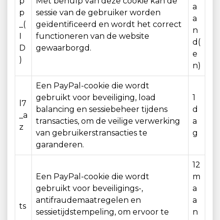
p
Met behulp van deze cookie kan de
a
p
sessie van de gebruiker worden
a
_(
geïdentificeerd en wordt het correct
n
I
functioneren van de website
d(
D
gewaarborgd.
e
)
n)
Een PayPal-cookie die wordt
gebruikt voor beveiliging, load
1
l7
balancing en sessiebeheer tijdens
d
_a
transacties, om de veilige verwerking
a
z
van gebruikerstransacties te
g
garanderen.
12
Een PayPal-cookie die wordt
m
gebruikt voor beveiligings-,
a
antifraudemaatregelen en
a
ts
sessietijdstempeling, om ervoor te
n