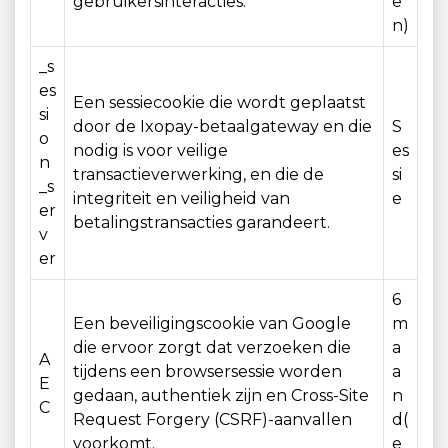
gebruikersinteracties.
e
n)
_s
es
Een sessiecookie die wordt geplaatst
si
door de Ixopay-betaalgateway en die
S
o
nodig is voor veilige
es
n
transactieverwerking, en die de
si
_s
integriteit en veiligheid van
e
er
betalingstransacties garandeert.
v
er
6
Een beveiligingscookie van Google
m
die ervoor zorgt dat verzoeken die
a
A
tijdens een browsersessie worden
a
E
gedaan, authentiek zijn en Cross-Site
n
C
Request Forgery (CSRF)-aanvallen
d(
voorkomt.
e