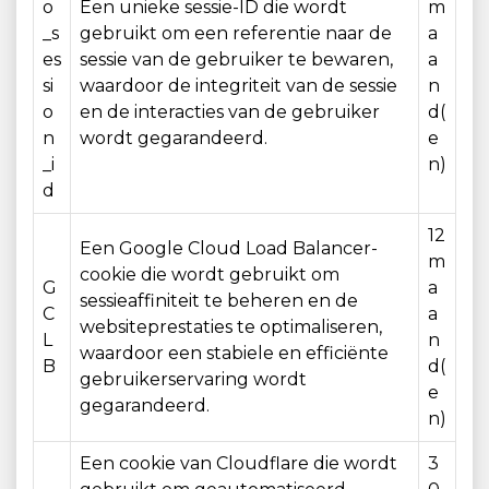
o
Een unieke sessie-ID die wordt
m
_s
gebruikt om een ​​referentie naar de
a
es
sessie van de gebruiker te bewaren,
a
si
waardoor de integriteit van de sessie
n
o
en de interacties van de gebruiker
d(
n
wordt gegarandeerd.
e
_i
n)
d
12
Een Google Cloud Load Balancer-
m
cookie die wordt gebruikt om
G
a
sessieaffiniteit te beheren en de
C
a
websiteprestaties te optimaliseren,
L
n
waardoor een stabiele en efficiënte
B
d(
gebruikerservaring wordt
e
gegarandeerd.
n)
Een cookie van Cloudflare die wordt
3