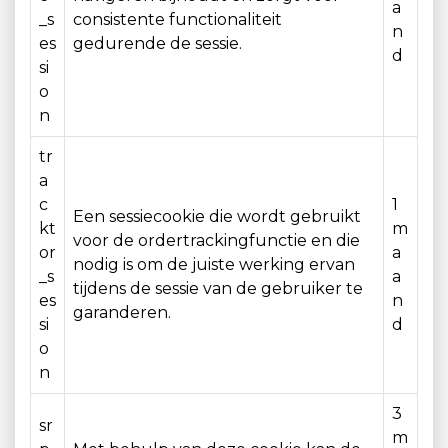
a
_s
consistente functionaliteit
n
es
gedurende de sessie.
d
si
o
n
tr
a
c
1
Een sessiecookie die wordt gebruikt
kt
m
voor de ordertrackingfunctie en die
or
a
nodig is om de juiste werking ervan
_s
a
tijdens de sessie van de gebruiker te
es
n
garanderen.
si
d
o
n
3
sr
m