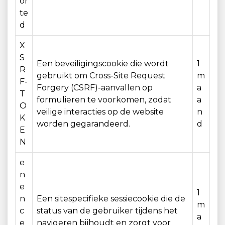
or
te
d
X
S
Een beveiligingscookie die wordt
1
R
gebruikt om Cross-Site Request
m
F-
Forgery (CSRF)-aanvallen op
a
T
formulieren te voorkomen, zodat
a
O
veilige interacties op de website
n
K
worden gegarandeerd.
d
E
N
e
n
e
1
n
Een sitespecifieke sessiecookie die de
m
c
status van de gebruiker tijdens het
a
e
navigeren bijhoudt en zorgt voor