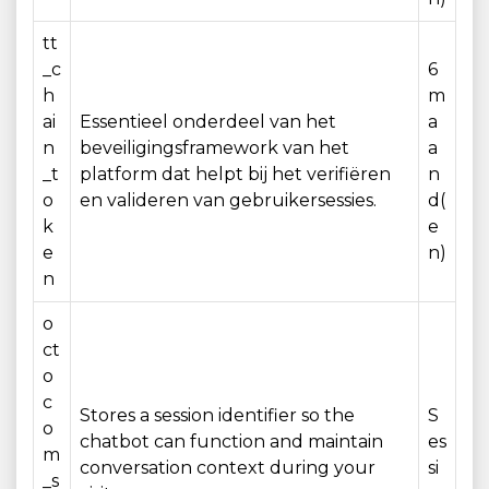
tt
_c
6
h
m
ai
Essentieel onderdeel van het
a
n
beveiligingsframework van het
a
_t
platform dat helpt bij het verifiëren
n
o
en valideren van gebruikersessies.
d(
k
e
e
n)
n
o
ct
o
c
Stores a session identifier so the
S
o
chatbot can function and maintain
es
m
conversation context during your
si
_s