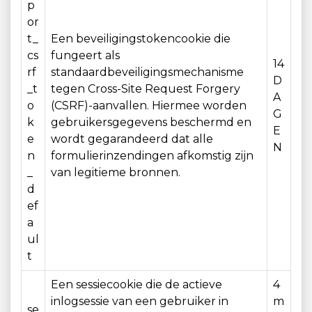
p
or
t_
Een beveiligingstokencookie die
cs
fungeert als
14
rf
standaardbeveiligingsmechanisme
D
_t
tegen Cross-Site Request Forgery
A
o
(CSRF)-aanvallen. Hiermee worden
G
k
gebruikersgegevens beschermd en
E
e
wordt gegarandeerd dat alle
N
n
formulierinzendingen afkomstig zijn
_
van legitieme bronnen.
d
ef
a
ul
t
Een sessiecookie die de actieve
4
inlogsessie van een gebruiker in
m
se