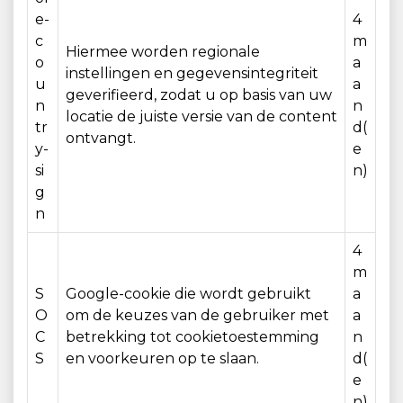
e-
4
c
m
Hiermee worden regionale
o
a
instellingen en gegevensintegriteit
u
a
geverifieerd, zodat u op basis van uw
n
n
locatie de juiste versie van de content
tr
d(
ontvangt.
y-
e
si
n)
g
n
4
m
S
Google-cookie die wordt gebruikt
a
O
om de keuzes van de gebruiker met
a
C
betrekking tot cookietoestemming
n
S
en voorkeuren op te slaan.
d(
e
n)