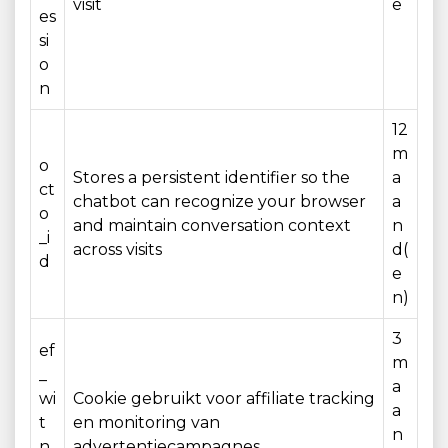
visit
e
es
si
o
n
12
m
o
Stores a persistent identifier so the
a
ct
chatbot can recognize your browser
a
o
and maintain conversation context
n
_i
across visits
d(
d
e
n)
3
ef
m
_
a
wi
Cookie gebruikt voor affiliate tracking
a
t
en monitoring van
n
n
advertentiecampagnes.