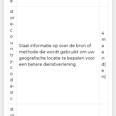
e
st
or
e-
c
4
o
m
u
Slaat informatie op over de bron of
a
n
methode die wordt gebruikt om uw
a
tr
geografische locatie te bepalen voor
n
y-
een betere dienstverlening.
d(
c
e
o
n)
d
e-
sr
c
st
or