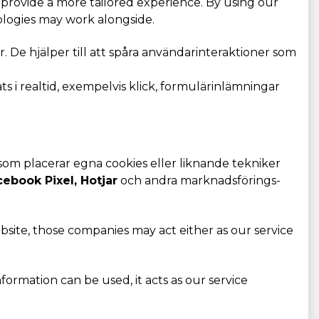
provide a more tailored experience. By using our
ologies may work alongside.
. De hjälper till att spåra användarinteraktioner som
 i realtid, exempelvis klick, formulärinlämningar
som placerar egna cookies eller liknande tekniker
cebook Pixel, Hotjar
och andra marknadsförings-
bsite, those companies may act either as our service
ormation can be used, it acts as our service