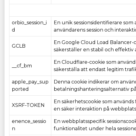
orbio_session_i
En unik sessionsidentifierare som a
d
användarens session och interakti
En Google Cloud Load Balancer-co
GCLB
säkerställer en stabil och effekti
En Cloudflare-cookie som används 
__cf_bm
säkerställa att endast legitim tr
apple_pay_sup
Denna cookie indikerar om använda
ported
betalningshanteringsalternativ p
En säkerhetscookie som används fö
XSRF-TOKEN
en säker interaktion på webbplat
enence_sessio
En webbplatsspecifik sessionscoo
n
funktionalitet under hela session