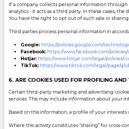
If a company collects personal information through o
analytics - it acts as a third party. In these cases, t
You have the right to opt out of such sale or sharing
Third parties process personal information in accorda
Google:
https://policies.google.com/technologi
Facebook:
https://www.facebook.com/policies/
Hotjar:
https://www.hotjar.com/legal/policies/c
TikTok:
https://www.tiktok.com/legal/page/glob
6. ARE COOKIES USED FOR PROFILING AND
Certain third-party marketing and advertising cooki
services. This may include information about your in
Based on this information, a profile of your interes
Where this activity constitutes “sharing” for cross-c