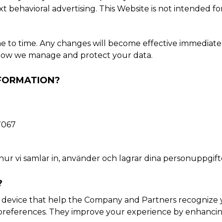
xt behavioral advertising. This Website is not intended f
me to time. Any changes will become effective immediat
t how we manage and protect your data.
NFORMATION?
37067
 vi samlar in, använder och lagrar dina personuppgifte
?
or device that help the Company and Partners recognize 
r preferences. They improve your experience by enhancin