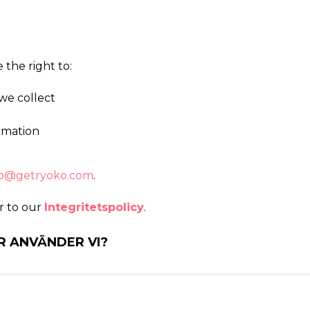
the right to:
we collect
ormation
o@getryoko.com
.
er to our
Integritetspolicy
.
R ANVÄNDER VI?