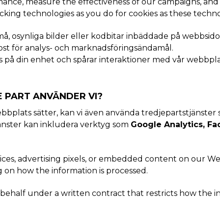
ance, measure the effectiveness of our campaigns, and 
cking technologies as you do for cookies as these techn
å, osynliga bilder eller kodbitar inbäddade på webbsidor
post för analys- och marknadsföringsändamål.
 på din enhet och spårar interaktioner med vår webbplats
E PART ANVÄNDER VI?
bplats sätter, kan vi även använda tredjepartstjänster 
änster kan inkludera verktyg som
Google Analytics, Fa
ices, advertising pixels, or embedded content on our We
g on how the information is processed.
ehalf under a written contract that restricts how the inf