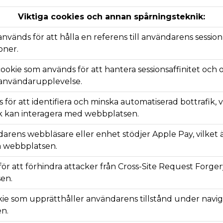
Viktiga cookies och annan spårningsteknik:
nvänds för att hålla en referens till användarens session, 
oner.
okie som används för att hantera sessionsaffinitet och 
v användarupplevelse.
för att identifiera och minska automatiserad bottrafik, 
afik kan interagera med webbplatsen.
rens webbläsare eller enhet stödjer Apple Pay, vilket är 
å webbplatsen.
r att förhindra attacker från Cross-Site Request Forgery
sen.
kie som upprätthåller användarens tillstånd under navi
en.