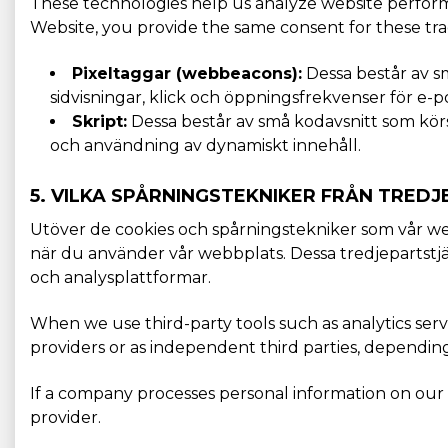
These technologies help us analyze website perform
Website, you provide the same consent for these tra
Pixeltaggar (webbeacons):
Dessa består av sm
sidvisningar, klick och öppningsfrekvenser för e-
Skript:
Dessa består av små kodavsnitt som körs
och användning av dynamiskt innehåll.
5. VILKA SPÅRNINGSTEKNIKER FRÅN TREDJ
Utöver de cookies och spårningstekniker som vår web
när du använder vår webbplats. Dessa tredjepartstj
och analysplattformar.
When we use third-party tools such as analytics serv
providers or as independent third parties, dependin
If a company processes personal information on our b
provider.