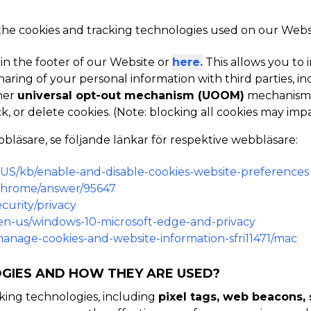
 the cookies and tracking technologies used on our Websit
 in the footer of our Website or
here.
This allows you t
haring of your personal information with third parties, in
her
universal opt-out mechanism (UOOM)
mechanism i
k, or delete cookies. (Note: blocking all cookies may im
bläsare, se följande länkar för respektive webbläsare:
n-US/kb/enable-and-disable-cookies-website-preferences
/chrome/answer/95647
curity/privacy
m/en-us/windows-10-microsoft-edge-and-privacy
/manage-cookies-and-website-information-sfri11471/mac
GIES AND HOW THEY ARE USED?
cking technologies, including
pixel tags, web beacons, 