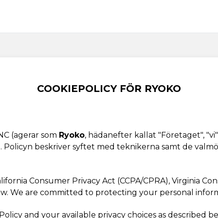
COOKIEPOLICY FÖR RYOKO
INC (agerar som
Ryoko
, hädanefter kallat "Företaget", "vi
 Policyn beskriver syftet med teknikerna samt de valmöjl
alifornia Consumer Privacy Act (CCPA/CPRA), Virginia C
law. We are committed to protecting your personal inform
licy and your available privacy choices as described bel