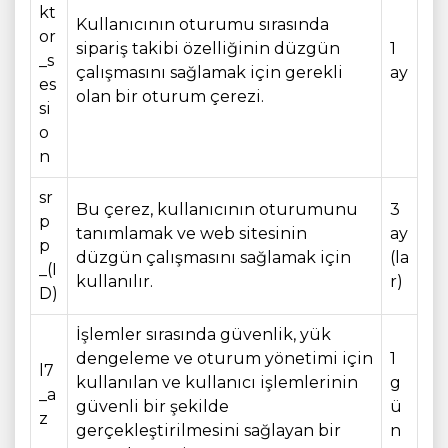
kt
Kullanıcının oturumu sırasında
or
sipariş takibi özelliğinin düzgün
1
_s
çalışmasını sağlamak için gerekli
ay
es
olan bir oturum çerezi.
si
o
n
sr
Bu çerez, kullanıcının oturumunu
3
p
tanımlamak ve web sitesinin
ay
p
düzgün çalışmasını sağlamak için
(la
_(I
kullanılır.
r)
D)
İşlemler sırasında güvenlik, yük
dengeleme ve oturum yönetimi için
1
l7
kullanılan ve kullanıcı işlemlerinin
g
_a
güvenli bir şekilde
ü
z
gerçekleştirilmesini sağlayan bir
n