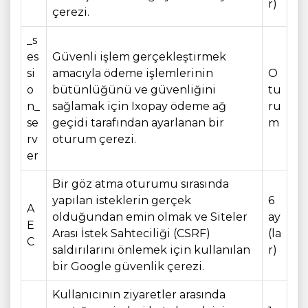
r)
çerezi.
_s
es
Güvenli işlem gerçekleştirmek
si
amacıyla ödeme işlemlerinin
O
o
bütünlüğünü ve güvenliğini
tu
n_
sağlamak için Ixopay ödeme ağ
ru
se
geçidi tarafından ayarlanan bir
m
rv
oturum çerezi.
er
Bir göz atma oturumu sırasında
yapılan isteklerin gerçek
6
A
olduğundan emin olmak ve Siteler
ay
E
Arası İstek Sahteciliği (CSRF)
(la
C
saldırılarını önlemek için kullanılan
r)
bir Google güvenlik çerezi.
Kullanıcının ziyaretler arasında