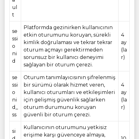
ul
t
Platformda gezinirken kullanıcının
se
etkin oturumunu koruyan, sürekli
4
ssi
kimlik doğrulaması ve tekrar tekrar
ay
o
oturum açmayı gerektirmeden
(la
ni
sorunsuz bir kullanıcı deneyimi
r)
d
sağlayan bir oturum çerezi.
se
Oturum tanımlayıcısının şifrelenmiş
ssi
bir sürümü olarak hizmet veren,
4
o
kullanıcı oturumları ve etkileşimleri
ay
ni
için gelişmiş güvenlik sağlarken
(la
d_
oturum durumunu koruyan
r)
ss
güvenli bir oturum çerezi.
Kullanıcının oturumunu yetkisiz
si
erişime karşı güvenceye almaya,
d_
10