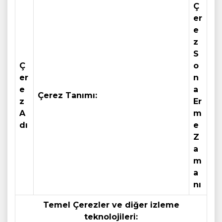
Ç
er
e
z
S
Ç
o
er
n
e
a
Çerez Tanımı:
z
Er
A
m
dı
e
Z
a
m
a
nı
Temel Çerezler ve diğer izleme
teknolojileri: