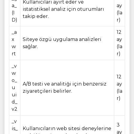
Kullanıcıları ayırt eder ve
a_
ay
istatistiksel analiz için oturumları
(I
(la
takip eder.
D)
r)
_a
12
x
Siteye özgü uygulama analizleri
ay
w
sağlar.
(la
rt
r)
_v
w
12
o_
A/B testi ve analitiği için benzersiz
ay
u
ziyaretçileri belirler.
(la
ui
r)
d_
v2
_v
3
is_
Kullanıcıların web sitesi deneylerine
ay