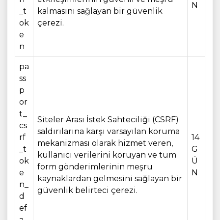
N
_t
kalmasını sağlayan bir güvenlik
ok
çerezi.
e
n
pa
ss
p
or
t_
Siteler Arası İstek Sahteciliği (CSRF)
cs
saldırılarına karşı varsayılan koruma
rf
14
mekanizması olarak hizmet veren,
_t
G
kullanıcı verilerini koruyan ve tüm
ok
Ü
form gönderimlerinin meşru
e
N
kaynaklardan gelmesini sağlayan bir
n_
güvenlik belirteci çerezi.
d
ef
a