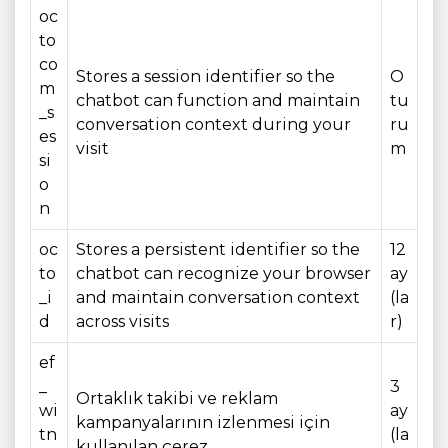
oc
to
co
Stores a session identifier so the
O
m
chatbot can function and maintain
tu
_s
conversation context during your
ru
es
visit
m
si
o
n
oc
Stores a persistent identifier so the
12
to
chatbot can recognize your browser
ay
_i
and maintain conversation context
(la
d
across visits
r)
ef
_
3
Ortaklık takibi ve reklam
wi
ay
kampanyalarının izlenmesi için
tn
(la
kullanılan çerez.