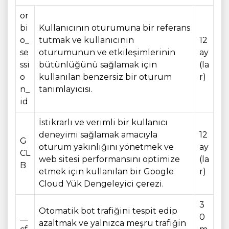
or
bi
Kullanıcının oturumuna bir referans
o_
tutmak ve kullanıcının
12
se
oturumunun ve etkileşimlerinin
ay
ssi
bütünlüğünü sağlamak için
(la
o
kullanılan benzersiz bir oturum
r)
n_
tanımlayıcısı.
id
İstikrarlı ve verimli bir kullanıcı
deneyimi sağlamak amacıyla
12
G
oturum yakınlığını yönetmek ve
ay
CL
web sitesi performansını optimize
(la
B
etmek için kullanılan bir Google
r)
Cloud Yük Dengeleyici çerezi.
3
Otomatik bot trafiğini tespit edip
__
0
azaltmak ve yalnızca meşru trafiğin