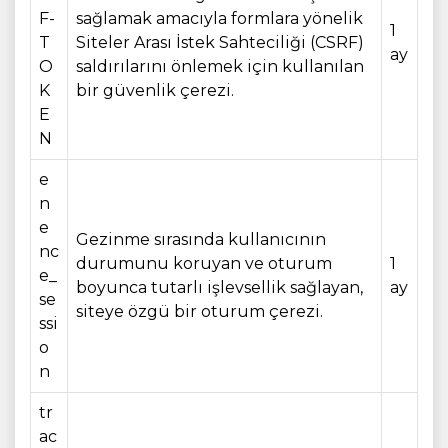
F-
sağlamak amacıyla formlara yönelik
1
T
Siteler Arası İstek Sahteciliği (CSRF)
ay
O
saldırılarını önlemek için kullanılan
K
bir güvenlik çerezi.
E
N
e
n
e
Gezinme sırasında kullanıcının
nc
durumunu koruyan ve oturum
1
e_
boyunca tutarlı işlevsellik sağlayan,
ay
se
siteye özgü bir oturum çerezi.
ssi
o
n
tr
ac