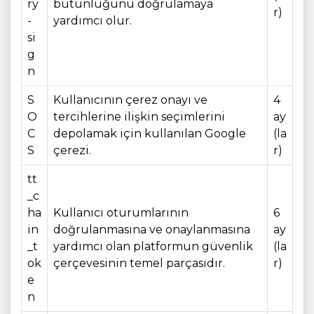
ry
bütünlüğünü doğrulamaya
r)
-
yardımcı olur.
si
g
n
S
Kullanıcının çerez onayı ve
4
O
tercihlerine ilişkin seçimlerini
ay
C
depolamak için kullanılan Google
(la
S
çerezi.
r)
tt
_c
ha
Kullanıcı oturumlarının
6
in
doğrulanmasına ve onaylanmasına
ay
_t
yardımcı olan platformun güvenlik
(la
ok
çerçevesinin temel parçasıdır.
r)
e
n