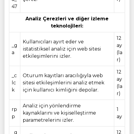
47
Analiz Çerezleri ve diğer izleme
teknolojileri:
12
Kullanıcıları ayırt eder ve
_g
ay
istatistiksel analiz için web sitesi
a
(la
etkileşimlerini izler.
r)
12
_c
Oturum kayıtları aracılığıyla web
ay
lc
sitesi etkileşimlerini analiz etmek
(la
k
için kullanıcı kimliğini depolar.
r)
Analiz için yönlendirme
rp
1
kaynaklarını ve kişiselleştirme
p
ay
parametrelerini izler.
_g
12