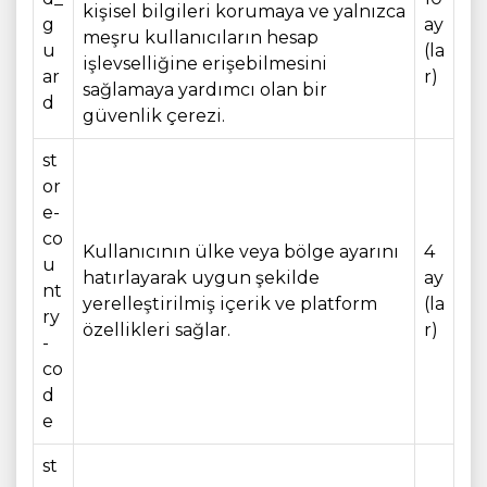
kişisel bilgileri korumaya ve yalnızca
g
ay
meşru kullanıcıların hesap
u
(la
işlevselliğine erişebilmesini
ar
r)
sağlamaya yardımcı olan bir
d
güvenlik çerezi.
st
or
e-
co
Kullanıcının ülke veya bölge ayarını
4
u
hatırlayarak uygun şekilde
ay
nt
yerelleştirilmiş içerik ve platform
(la
ry
özellikleri sağlar.
r)
-
co
d
e
st