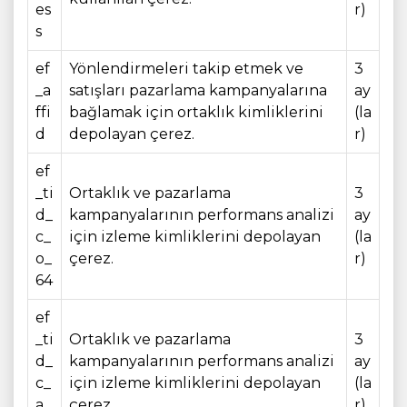
es
r)
s
ef
Yönlendirmeleri takip etmek ve
3
_a
satışları pazarlama kampanyalarına
ay
ffi
bağlamak için ortaklık kimliklerini
(la
d
depolayan çerez.
r)
ef
_ti
Ortaklık ve pazarlama
3
d_
kampanyalarının performans analizi
ay
c_
için izleme kimliklerini depolayan
(la
o_
çerez.
r)
64
ef
_ti
Ortaklık ve pazarlama
3
d_
kampanyalarının performans analizi
ay
c_
için izleme kimliklerini depolayan
(la
a_
çerez.
r)