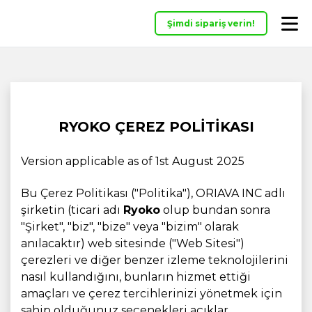
Şimdi sipariş verin!
RYOKO ÇEREZ POLITIKASI
Version applicable as of 1st August 2025
Bu Çerez Politikası ("Politika"), ORIAVA INC adlı
şirketin (ticari adı
Ryoko
olup bundan sonra
"Şirket", "biz", "bize" veya "bizim" olarak
anılacaktır) web sitesinde ("Web Sitesi")
çerezleri ve diğer benzer izleme teknolojilerini
nasıl kullandığını, bunların hizmet ettiği
amaçları ve çerez tercihlerinizi yönetmek için
sahip olduğunuz seçenekleri açıklar.