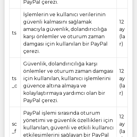
PayPal çerezi.
İşlemlerin ve kullanıcı verilerinin
güvenli kalmasını sağlamak
12
amacıyla güvenlik, dolandırıcılığa
ay
ts
karşı önlemler ve oturum zaman
(la
damgası için kullanılan bir PayPal
r)
çerezi.
Güvenlik, dolandırıcılığa karşı
önlemler ve oturum zaman damgası
12
ts
için kullanılan, kullanıcı işlemlerini
ay
_c
güvence altına almaya ve
(la
kolaylaştırmaya yardımcı olan bir
r)
PayPal çerezi.
PayPal işlemi sırasında oturum
12
yönetimi ve güvenlik özellikleri için
sc
ay
kullanılan, güvenli ve etkili kullanıcı
_f
(la
etkileşimlerini sağlayan bir PayPal