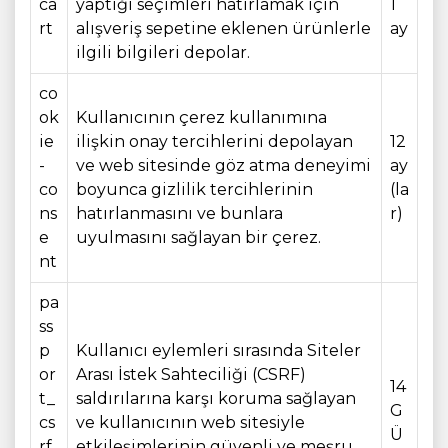
ca
yaptığı seçimleri hatırlamak için
1
rt
alışveriş sepetine eklenen ürünlerle
ay
ilgili bilgileri depolar.
co
ok
Kullanıcının çerez kullanımına
ie
ilişkin onay tercihlerini depolayan
12
-
ve web sitesinde göz atma deneyimi
ay
co
boyunca gizlilik tercihlerinin
(la
ns
hatırlanmasını ve bunlara
r)
e
uyulmasını sağlayan bir çerez.
nt
pa
ss
p
Kullanıcı eylemleri sırasında Siteler
or
Arası İstek Sahteciliği (CSRF)
14
t_
saldırılarına karşı koruma sağlayan
G
cs
ve kullanıcının web sitesiyle
Ü
rf
etkileşimlerinin güvenli ve meşru