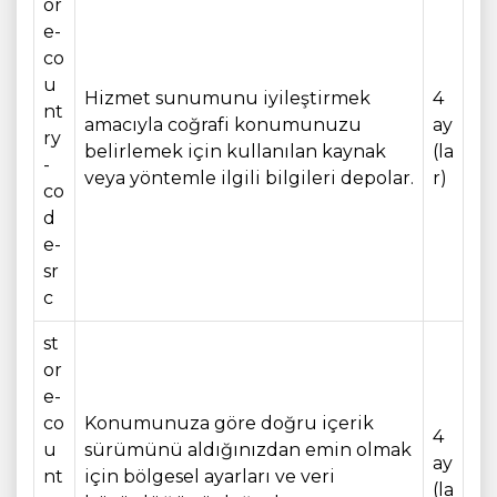
or
e-
co
u
Hizmet sunumunu iyileştirmek
4
nt
amacıyla coğrafi konumunuzu
ay
ry
belirlemek için kullanılan kaynak
(la
-
veya yöntemle ilgili bilgileri depolar.
r)
co
d
e-
sr
c
st
or
e-
co
Konumunuza göre doğru içerik
4
u
sürümünü aldığınızdan emin olmak
ay
nt
için bölgesel ayarları ve veri
(la