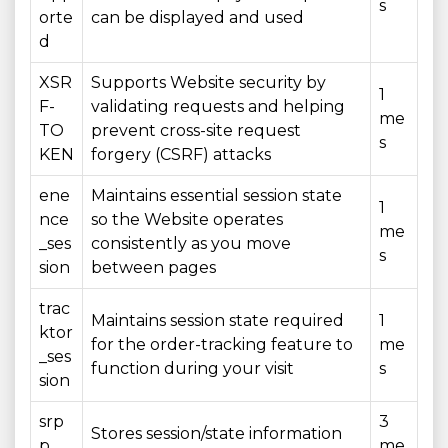
s
orte
can be displayed and used
d
XSR
Supports Website security by
1
F-
validating requests and helping
me
TO
prevent cross-site request
s
KEN
forgery (CSRF) attacks
ene
Maintains essential session state
1
nce
so the Website operates
me
_ses
consistently as you move
s
sion
between pages
trac
Maintains session state required
1
ktor
for the order-tracking feature to
me
_ses
function during your visit
s
sion
srp
3
Stores session/state information
p
me