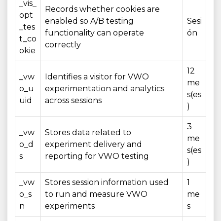
_vis_
Records whether cookies are
opt
enabled so A/B testing
Sesi
_tes
functionality can operate
ón
t_co
correctly
okie
12
_vw
Identifies a visitor for VWO
me
o_u
experimentation and analytics
s(es
uid
across sessions
)
3
_vw
Stores data related to
me
o_d
experiment delivery and
s(es
s
reporting for VWO testing
)
_vw
Stores session information used
1
o_s
to run and measure VWO
me
n
experiments
s