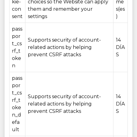
kie-
choices so the Website can apply
me
con
them and remember your
s(es
sent
settings
)
pass
por
Supports security of account-
14
t_cs
related actions by helping
DÍA
rf_t
prevent CSRF attacks
S
oke
n
pass
por
t_cs
Supports security of account-
14
rf_t
related actions by helping
DÍA
oke
prevent CSRF attacks
S
n_d
efa
ult