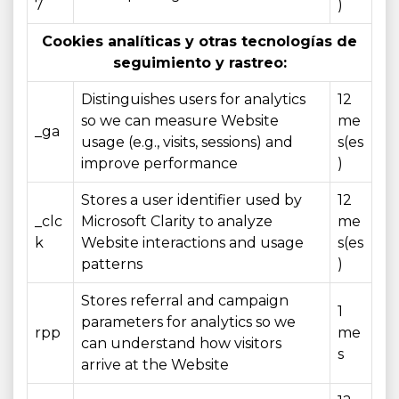
7
)
Cookies analíticas y otras tecnologías de
seguimiento y rastreo:
Distinguishes users for analytics
12
so we can measure Website
me
_ga
usage (e.g., visits, sessions) and
s(es
improve performance
)
Stores a user identifier used by
12
_clc
Microsoft Clarity to analyze
me
k
Website interactions and usage
s(es
patterns
)
Stores referral and campaign
1
parameters for analytics so we
rpp
me
can understand how visitors
s
arrive at the Website