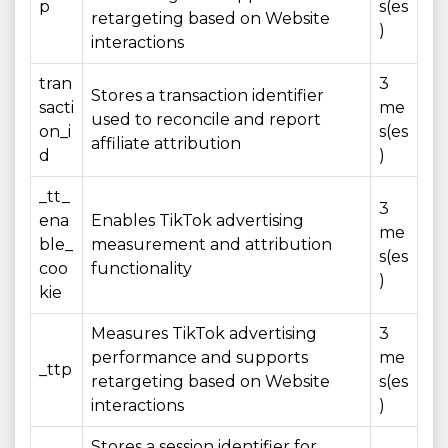
p
s(es
retargeting based on Website
)
interactions
tran
3
Stores a transaction identifier
sacti
me
used to reconcile and report
on_i
s(es
affiliate attribution
d
)
_tt_
3
ena
Enables TikTok advertising
me
ble_
measurement and attribution
s(es
coo
functionality
)
kie
Measures TikTok advertising
3
performance and supports
me
_ttp
retargeting based on Website
s(es
interactions
)
Stores a session identifier for