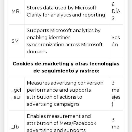
6
Stores data used by Microsoft
MR
DÍA
Clarity for analytics and reporting
S
Supports Microsoft analytics by
enabling identifier
Sesi
SM
synchronization across Microsoft
ón
domains
Cookies de marketing y otras tecnologías
de seguimiento y rastreo:
Measures advertising conversion
3
_gcl
performance and supports
me
_au
attribution of actions to
s(es
advertising campaigns
)
Enables measurement and
3
attribution of Meta/Facebook
_fb
me
advertising and supports