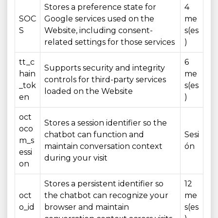
Stores a preference state for
4
SOC
Google services used on the
me
S
Website, including consent-
s(es
related settings for those services
)
tt_c
6
Supports security and integrity
hain
me
controls for third-party services
_tok
s(es
loaded on the Website
en
)
oct
Stores a session identifier so the
oco
chatbot can function and
Sesi
m_s
maintain conversation context
ón
essi
during your visit
on
Stores a persistent identifier so
12
oct
the chatbot can recognize your
me
o_id
browser and maintain
s(es