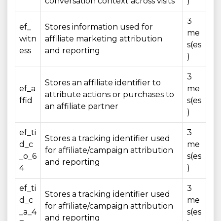
conversation context across visits
)
3
ef_
Stores information used for
me
witn
affiliate marketing attribution
s(es
ess
and reporting
)
3
Stores an affiliate identifier to
ef_a
me
attribute actions or purchases to
ffid
s(es
an affiliate partner
)
ef_ti
3
Stores a tracking identifier used
d_c
me
for affiliate/campaign attribution
_o_6
s(es
and reporting
4
)
ef_ti
3
Stores a tracking identifier used
d_c
me
for affiliate/campaign attribution
_a_4
s(es
and reporting