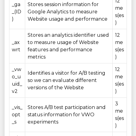
12
_ga
Stores session information for
me
_(ID
Google Analytics to measure
s(es
)
Website usage and performance
)
Stores an analytics identifier used
12
_ax
to measure usage of Website
me
wrt
features and performance
s(es
metrics
)
_vw
12
Identifies a visitor for A/B testing
o_u
me
so we can evaluate different
uid_
s(es
versions of the Website
v2
)
3
_vis_
Stores A/B test participation and
me
opt
status information for VWO
s(es
_s
experiments
)