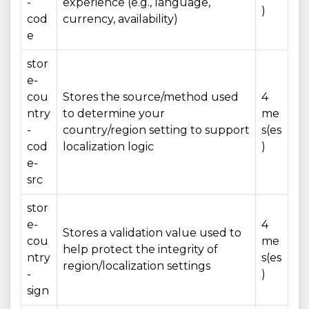
-
experience (e.g., language,
)
cod
currency, availability)
e
stor
e-
cou
Stores the source/method used
4
ntry
to determine your
me
-
country/region setting to support
s(es
cod
localization logic
)
e-
src
stor
e-
4
Stores a validation value used to
cou
me
help protect the integrity of
ntry
s(es
region/localization settings
-
)
sign