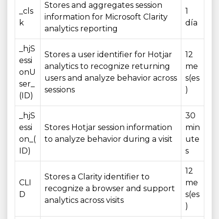
Stores and aggregates session
_cls
1
information for Microsoft Clarity
k
día
analytics reporting
_hjS
Stores a user identifier for Hotjar
12
essi
analytics to recognize returning
me
onU
users and analyze behavior across
s(es
ser_
sessions
)
(ID)
_hjS
30
essi
Stores Hotjar session information
min
on_(
to analyze behavior during a visit
ute
ID)
s
12
Stores a Clarity identifier to
CLI
me
recognize a browser and support
D
s(es
analytics across visits
)