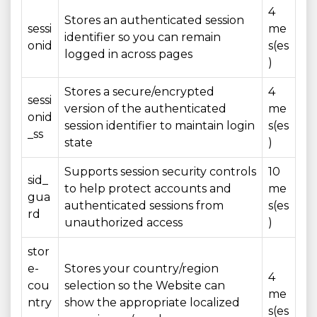
4
Stores an authenticated session
sessi
me
identifier so you can remain
onid
s(es
logged in across pages
)
Stores a secure/encrypted
4
sessi
version of the authenticated
me
onid
session identifier to maintain login
s(es
_ss
state
)
Supports session security controls
10
sid_
to help protect accounts and
me
gua
authenticated sessions from
s(es
rd
unauthorized access
)
stor
e-
Stores your country/region
4
cou
selection so the Website can
me
ntry
show the appropriate localized
s(es