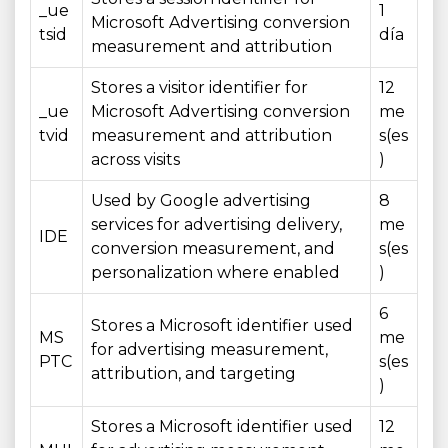
_ue
1
Microsoft Advertising conversion
tsid
día
measurement and attribution
Stores a visitor identifier for
12
_ue
Microsoft Advertising conversion
me
tvid
measurement and attribution
s(es
across visits
)
Used by Google advertising
8
services for advertising delivery,
me
IDE
conversion measurement, and
s(es
personalization where enabled
)
6
Stores a Microsoft identifier used
MS
me
for advertising measurement,
PTC
s(es
attribution, and targeting
)
Stores a Microsoft identifier used
12