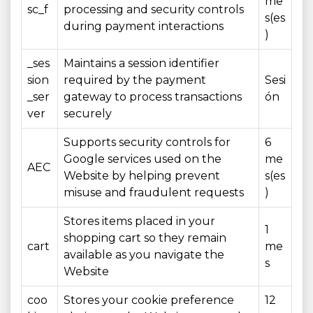
me
sc_f
processing and security controls
s(es
during payment interactions
)
_ses
Maintains a session identifier
sion
required by the payment
Sesi
_ser
gateway to process transactions
ón
ver
securely
Supports security controls for
6
Google services used on the
me
AEC
Website by helping prevent
s(es
misuse and fraudulent requests
)
Stores items placed in your
1
shopping cart so they remain
cart
me
available as you navigate the
s
Website
coo
Stores your cookie preference
12