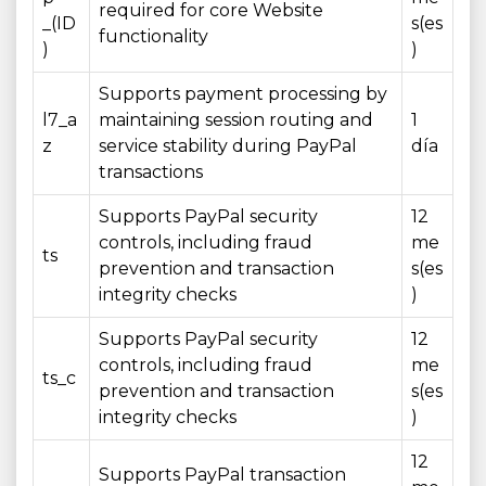
required for core Website
_(ID
s(es
functionality
)
)
Supports payment processing by
l7_a
maintaining session routing and
1
z
service stability during PayPal
día
transactions
Supports PayPal security
12
controls, including fraud
me
ts
prevention and transaction
s(es
integrity checks
)
Supports PayPal security
12
controls, including fraud
me
ts_c
prevention and transaction
s(es
integrity checks
)
12
Supports PayPal transaction