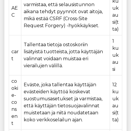
ku
varmistaa, että selausistunnon
AE
uk
aikana tehdyt pyynnöt ovat aitoja,
C
au
mikä estää CSRF (Cross-Site
si(t
Request Forgery) -hyökkäykset.
ta)
1
Tallentaa tietoja ostoskoriin
ku
car
lisätyistä tuotteista, jotta käyttäjän
uk
t
valinnat voidaan muistaa eri
au
vierailujen välillä.
si
co
Eväste, joka tallentaa käyttäjän
12
oki
evästeiden käyttöä koskevat
ku
e-
suostumusasetukset ja varmistaa,
uk
co
että käyttäjän tietosuojavalinnat
au
ns
muistetaan ja niitä noudatetaan
si(t
en
koko verkkoselailun ajan.
ta)
t