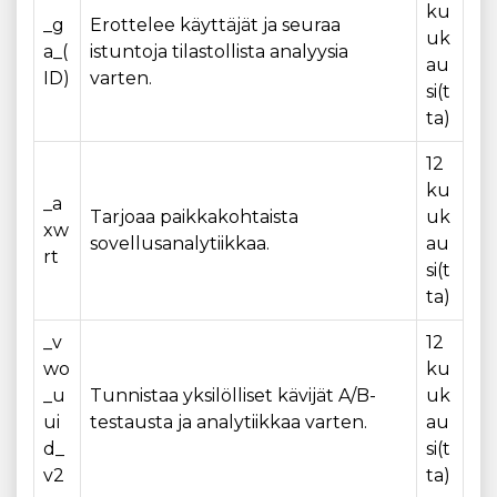
ku
_g
Erottelee käyttäjät ja seuraa
uk
a_(
istuntoja tilastollista analyysia
au
ID)
varten.
si(t
ta)
12
ku
_a
Tarjoaa paikkakohtaista
uk
xw
sovellusanalytiikkaa.
au
rt
si(t
ta)
_v
12
wo
ku
_u
Tunnistaa yksilölliset kävijät A/B-
uk
ui
testausta ja analytiikkaa varten.
au
d_
si(t
v2
ta)