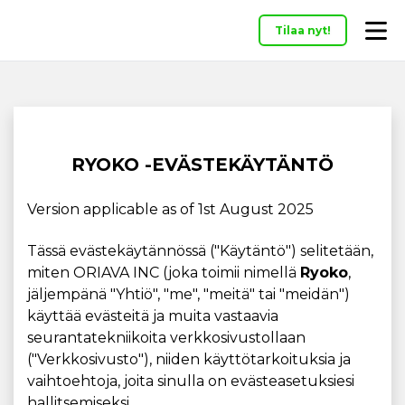
Tilaa nyt!
RYOKO -EVÄSTEKÄYTÄNTÖ
Version applicable as of 1st August 2025
Tässä evästekäytännössä ("Käytäntö") selitetään,
miten ORIAVA INC (joka toimii nimellä
Ryoko
,
jäljempänä "Yhtiö", "me", "meitä" tai "meidän")
käyttää evästeitä ja muita vastaavia
seurantatekniikoita verkkosivustollaan
("Verkkosivusto"), niiden käyttötarkoituksia ja
vaihtoehtoja, joita sinulla on evästeasetuksiesi
hallitsemiseksi.