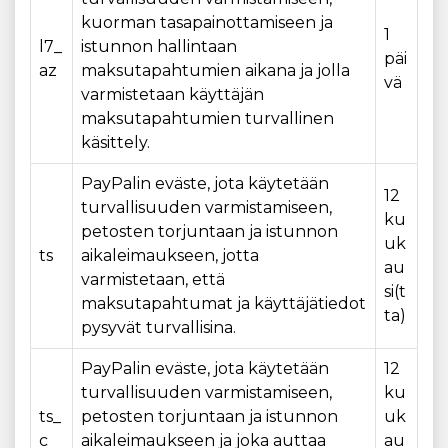
kuorman tasapainottamiseen ja
1
l7_
istunnon hallintaan
päi
az
maksutapahtumien aikana ja jolla
vä
varmistetaan käyttäjän
maksutapahtumien turvallinen
käsittely.
PayPalin eväste, jota käytetään
12
turvallisuuden varmistamiseen,
ku
petosten torjuntaan ja istunnon
uk
ts
aikaleimaukseen, jotta
au
varmistetaan, että
si(t
maksutapahtumat ja käyttäjätiedot
ta)
pysyvät turvallisina.
PayPalin eväste, jota käytetään
12
turvallisuuden varmistamiseen,
ku
ts_
petosten torjuntaan ja istunnon
uk
c
aikaleimaukseen ja joka auttaa
au