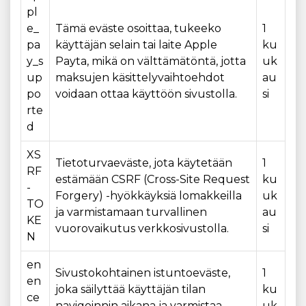
pl
e_
Tämä eväste osoittaa, tukeeko
1
pa
käyttäjän selain tai laite Apple
ku
y_s
Payta, mikä on välttämätöntä, jotta
uk
up
maksujen käsittelyvaihtoehdot
au
po
voidaan ottaa käyttöön sivustolla.
si
rte
d
XS
Tietoturvaeväste, jota käytetään
1
RF
estämään CSRF (Cross-Site Request
ku
-
Forgery) -hyökkäyksiä lomakkeilla
uk
TO
ja varmistamaan turvallinen
au
KE
vuorovaikutus verkkosivustolla.
si
N
en
Sivustokohtainen istuntoeväste,
1
en
joka säilyttää käyttäjän tilan
ku
ce
navigoinnin aikana ja varmistaa
uk