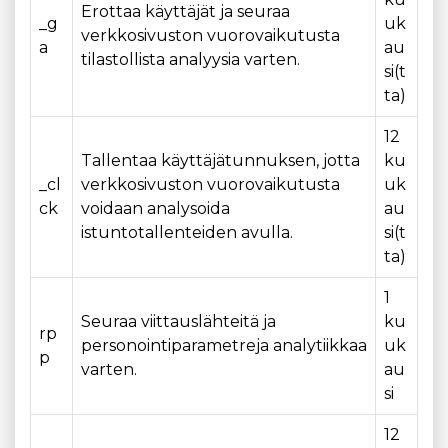
Erottaa käyttäjät ja seuraa
_g
uk
verkkosivuston vuorovaikutusta
a
au
tilastollista analyysia varten.
si(t
ta)
12
Tallentaa käyttäjätunnuksen, jotta
ku
_cl
verkkosivuston vuorovaikutusta
uk
ck
voidaan analysoida
au
istuntotallenteiden avulla.
si(t
ta)
1
Seuraa viittauslähteitä ja
ku
rp
personointiparametreja analytiikkaa
uk
p
varten.
au
si
12