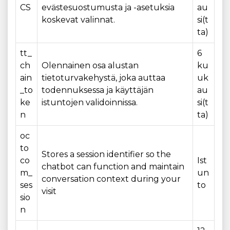
CS
evästesuostumusta ja -asetuksia
au
koskevat valinnat.
si(t
ta)
tt_
6
ch
Olennainen osa alustan
ku
ain
tietoturvakehystä, joka auttaa
uk
_to
todennuksessa ja käyttäjän
au
ke
istuntojen validoinnissa.
si(t
n
ta)
oc
to
Stores a session identifier so the
co
Ist
chatbot can function and maintain
m_
un
conversation context during your
ses
to
visit
sio
n