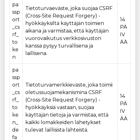
pa
Tietoturvaeväste, joka suojaa CSRF
ssp
(Cross-Site Request Forgery) -
ort
14
hyökkäyksiltä käyttäjän toimien
_cs
PÄ
aikana ja varmistaa, että käyttäjän
rf_
IV
vuorovaikutus verkkosivuston
to
ÄÄ
kanssa pysyy turvallisena ja
ke
laillisena.
n
pa
ssp
ort
Tietoturvamerkkieväste, joka toimii
_cs
oletussuojamekanismina CSRF
14
rf_
(Cross-Site Request Forgery) -
PÄ
to
hyökkäyksiä vastaan, suojaa
IV
ke
käyttäjän tietoja ja varmistaa, että
ÄÄ
n_
kaikki lomakkeiden lähetykset
de
tulevat laillisista lähteistä.
fa