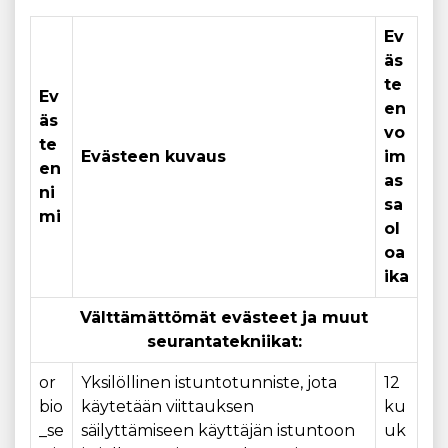
Ev
äs
te
Ev
en
äs
vo
te
Evästeen kuvaus
im
en
as
ni
sa
mi
ol
oa
ika
Välttämättömät evästeet ja muut
seurantatekniikat:
or
Yksilöllinen istuntotunniste, jota
12
bio
käytetään viittauksen
ku
_se
säilyttämiseen käyttäjän istuntoon
uk