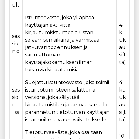
ult
Istuntoeväste, joka ylläpitää
käyttäjän aktiivista
4
kirjautumisistuntoa alustan
ku
ses
selaamisen aikana ja varmistaa
uk
sio
jatkuvan todennuksen ja
au
nid
saumattoman
si(t
käyttäjäkokemuksen ilman
ta)
toistuvia kirjautumisia.
Suojattu istuntoeväste, joka toimii
4
ses
istuntotunnisteen salattuna
ku
sio
versiona, joka säilyttää
uk
nid
kirjautumistilan ja tarjoaa samalla
au
_ss
parannetun tietoturvan käyttäjän
si(t
istunnoille ja vuorovaikutukselle.
ta)
Tietoturvaeväste, joka osaltaan
10