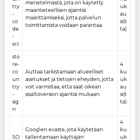
menetelmästä, jota on käytetty
try
uk
maantieteellisen sijaintisi
-
au
määrittämiseksi, jotta palvelun
co
si(t
toimittamista voidaan parantaa.
de
ta)
-
src
sto
re-
4
co
Auttaa tarkistamaan alueelliset
ku
un
asetukset ja tietojen eheyden, jotta
uk
try
voit varmistaa, että saat oikean
au
-
sisältöversion sijaintisi mukaan.
si(t
sig
ta)
n
4
Googlen eväste, jota käytetään
ku
SO
tallentamaan käyttäjän
uk