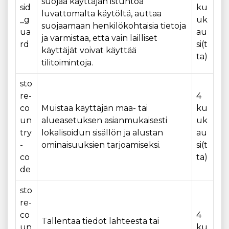
suojaa käyttäjän istuntoa
sid
ku
luvattomalta käytöltä, auttaa
_g
uk
suojaamaan henkilökohtaisia tietoja
ua
au
ja varmistaa, että vain lailliset
rd
si(t
käyttäjät voivat käyttää
ta)
tilitoimintoja.
sto
re-
4
co
Muistaa käyttäjän maa- tai
ku
un
alueasetuksen asianmukaisesti
uk
try
lokalisoidun sisällön ja alustan
au
-
ominaisuuksien tarjoamiseksi.
si(t
co
ta)
de
sto
re-
co
4
Tallentaa tiedot lähteestä tai
un
ku