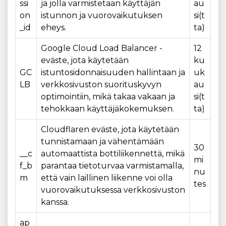
ssi
ja jolla varmistetaan käyttäjän
au
on
istunnon ja vuorovaikutuksen
si(t
_id
eheys.
ta)
Google Cloud Load Balancer -
12
eväste, jota käytetään
ku
GC
istuntosidonnaisuuden hallintaan ja
uk
LB
verkkosivuston suorituskyvyn
au
optimointiin, mikä takaa vakaan ja
si(t
tehokkaan käyttäjäkokemuksen.
ta)
Cloudflaren eväste, jota käytetään
tunnistamaan ja vähentämään
30
__c
automaattista bottiliikennettä, mikä
mi
f_b
parantaa tietoturvaa varmistamalla,
nu
m
että vain laillinen liikenne voi olla
tes
vuorovaikutuksessa verkkosivuston
kanssa.
ap