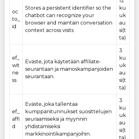
12
Stores a persistent identifier so the
ku
oc
chatbot can recognize your
uk
to_
browser and maintain conversation
au
id
context across visits
si(t
ta)
3
ef_
ku
Eväste, jota käytetään affiliate-
wit
uk
seurantaan ja mainoskampanjoiden
ne
au
seurantaan.
ss
si(t
ta)
3
Eväste, joka tallentaa
ku
ef_
kumppanitunnukset suosittelujen
uk
affi
seuraamiseksi ja myynnin
au
d
yhdistämiseksi
si(t
markkinointikampanjoihin.
ta)