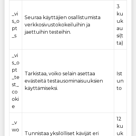
3
_vi
ku
Seuraa käyttäjien osallistumista
s_o
uk
verkkosivustokokeiluihin ja
pt
au
jaettuihin testeihin.
_s
si(t
ta)
_vi
s_o
pt
Tarkistaa, voiko selain asettaa
Ist
_te
evästeitä testausominaisuuksien
un
st_
käyttämiseksi.
to
co
oki
e
12
_v
ku
wo
Tunnistaa yksilölliset kävijät eri
uk