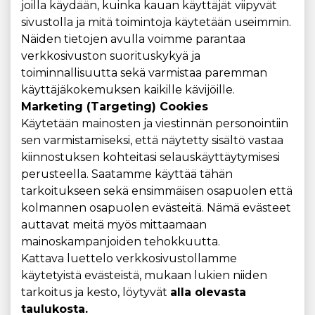
joilla käydään, kuinka kauan käyttäjät viipyvät
sivustolla ja mitä toimintoja käytetään useimmin.
Näiden tietojen avulla voimme parantaa
verkkosivuston suorituskykyä ja
toiminnallisuutta sekä varmistaa paremman
käyttäjäkokemuksen kaikille kävijöille.
Marketing (Targeting) Cookies
Käytetään mainosten ja viestinnän personointiin
sen varmistamiseksi, että näytetty sisältö vastaa
kiinnostuksen kohteitasi selauskäyttäytymisesi
perusteella. Saatamme käyttää tähän
tarkoitukseen sekä ensimmäisen osapuolen että
kolmannen osapuolen evästeitä. Nämä evästeet
auttavat meitä myös mittaamaan
mainoskampanjoiden tehokkuutta.
Kattava luettelo verkkosivustollamme
käytetyistä evästeistä, mukaan lukien niiden
tarkoitus ja kesto, löytyvät
alla olevasta
taulukosta.