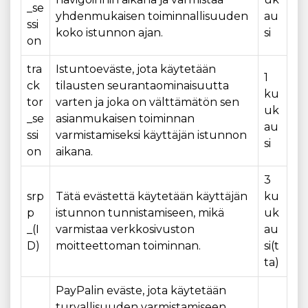
_se
yhdenmukaisen toiminnallisuuden
au
ssi
koko istunnon ajan.
si
on
tra
Istuntoeväste, jota käytetään
1
ck
tilausten seurantaominaisuutta
ku
tor
varten ja joka on välttämätön sen
uk
_se
asianmukaisen toiminnan
au
ssi
varmistamiseksi käyttäjän istunnon
si
on
aikana.
3
srp
Tätä evästettä käytetään käyttäjän
ku
p
istunnon tunnistamiseen, mikä
uk
_(I
varmistaa verkkosivuston
au
D)
moitteettoman toiminnan.
si(t
ta)
PayPalin eväste, jota käytetään
turvallisuuden varmistamiseen,