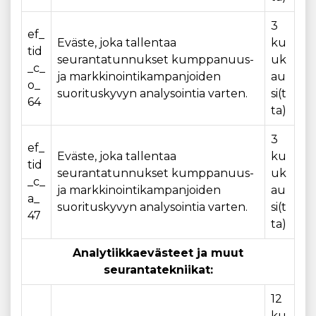
3
ef_
Eväste, joka tallentaa
ku
tid
seurantatunnukset kumppanuus-
uk
_c_
ja markkinointikampanjoiden
au
o_
suorituskyvyn analysointia varten.
si(t
64
ta)
3
ef_
Eväste, joka tallentaa
ku
tid
seurantatunnukset kumppanuus-
uk
_c_
ja markkinointikampanjoiden
au
a_
suorituskyvyn analysointia varten.
si(t
47
ta)
Analytiikkaevästeet ja muut
seurantatekniikat:
12
ku