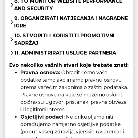
8. TO MONITOR WEBSITE PERFORMANCE
AND SECURITY
9. ORGANIZIRATI NATJECANJA I NAGRADNE
IGRE
10. STVORITI I KORISTITI PROMOTIVNI
SADRŽAJ
11. ADMINISTRIRATI USLUGE PARTNERA
Evo nekoliko važnih stvari koje trebate znati:
Pravna osnova:
Obradit ćemo vaše
podatke samo ako imamo pravnu osnovu
prema važećim zakonima o zaštiti podataka.
Pravne osnove na koje se možemo osloniti
obično su ugovor, pristanak, pravna obveza
ili legitimni interes.
Osjetljivi podaci:
Ne prikupljamo niti
obrađujemo namjerno osjetljive podatke
(poput vašeg zdravlja, vjerskih uvjerenja ili