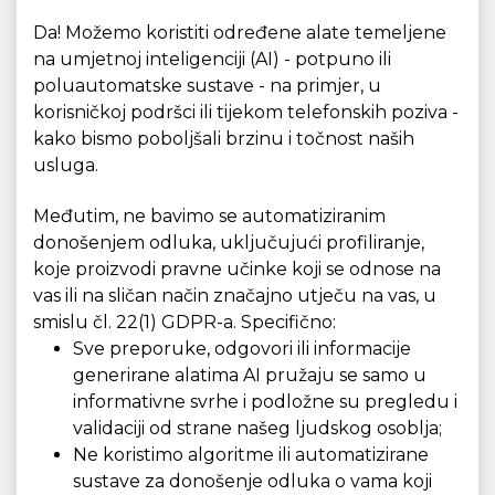
Da! Možemo koristiti određene alate temeljene
na umjetnoj inteligenciji (AI) - potpuno ili
poluautomatske sustave - na primjer, u
korisničkoj podršci ili tijekom telefonskih poziva -
kako bismo poboljšali brzinu i točnost naših
usluga.
Međutim, ne bavimo se automatiziranim
donošenjem odluka, uključujući profiliranje,
koje proizvodi pravne učinke koji se odnose na
vas ili na sličan način značajno utječu na vas, u
smislu čl. 22(1) GDPR-a. Specifično:
Sve preporuke, odgovori ili informacije
generirane alatima AI pružaju se samo u
informativne svrhe i podložne su pregledu i
validaciji od strane našeg ljudskog osoblja;
Ne koristimo algoritme ili automatizirane
sustave za donošenje odluka o vama koji