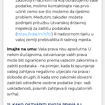
zadovoljni načinom na koji obrađujemo vaše
podatke, molimo kontaktirajte nas prvo -
učinit ćemo sve što možemo da riješimo
problem. Međutim, također možete
podnijeti pritužbu Litvanskoj državnoj
inspekciji za zaštitu podataka
(
https://vdai.lrv.lt/lt/
) ili nadzornom tijelu u
vašoj zemlji prebivališta ili radnog mjesta.
Imajte na umu:
Vaša prava nisu apsolutna. U
nekim slučajevima, ostvarivanje vaših prava
može biti ograničeno prema važećim zakonima o
zaštiti podataka - na primjer, kada bi ispunjenje
vašeg zahtjeva negativno utjecalo na prava i
slobode drugih, ili kada smo zakonski obvezni
zadržati određene osobne podatke (npr. radi
usklađenosti, pravnih zahtjeva ili regulatornih
svrha).
11. KAKO OSTVARITI SVOJA PRAVA ILI