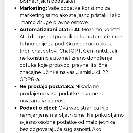
biometrijskih podataka).
Marketing:
Vaše podatke koristimo za
marketing samo ako ste jasno pristali ili ako
imamo druge pravne osnove.
Automatizirani alati i AI:
Možemo koristiti
AI ili druge potpuno ili polu-automatizirane
tehnologije za podršku isporuci usluga
(npr. chatbotovi, ChatGPT, Gemini itd.), ali
ne koristimo automatizirano donošenje
odluka koje proizvodi pravne ili slične
značajne učinke na vas u smislu čl. 22.
GDPR-a.
Ne prodaja podataka:
Nikada ne
prodajemo vaše podatke nikome za
novčanu vrijednost.
Podaci o djeci:
Ova web stranica nije
namijenjena maloljetnicima. Ne prikupljamo
svjesno osobne podatke od maloljetnika
bez odgovarajuće suglasnosti. Ako