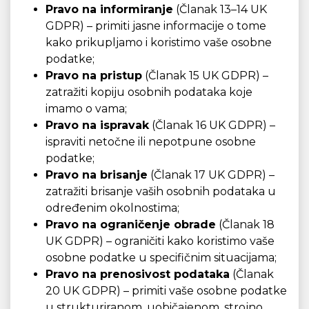
Pravo na informiranje
(Članak 13–14 UK
GDPR) – primiti jasne informacije o tome
kako prikupljamo i koristimo vaše osobne
podatke;
Pravo na pristup
(Članak 15 UK GDPR) –
zatražiti kopiju osobnih podataka koje
imamo o vama;
Pravo na ispravak
(Članak 16 UK GDPR) –
ispraviti netočne ili nepotpune osobne
podatke;
Pravo na brisanje
(Članak 17 UK GDPR) –
zatražiti brisanje vaših osobnih podataka u
određenim okolnostima;
Pravo na ograničenje obrade
(Članak 18
UK GDPR) – ograničiti kako koristimo vaše
osobne podatke u specifičnim situacijama;
Pravo na prenosivost podataka
(Članak
20 UK GDPR) – primiti vaše osobne podatke
u strukturiranom, uobičajenom, strojno