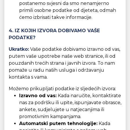
postanemo svjesni da smo nenamjerno
primili osobne podatke od djeteta, odmah
ćemo izbrisati takve informacije.
4. IZ KOJIH IZVORA DOBIVAMO VAŠE
PODATKE?
Ukratko:
Vaše podatke dobivamo izravno od vas,
putem vaše upotrebe naše web stranice, ili od
pouzdanih trećih strana i javnih izvora. To nam
pomaže u radu naših usluga i održavanju
kontakta s vama.
Možemo prikupljati podatke iz sljedećih izvora:
Izravno od vas:
Kada naručite, kontaktirate
nas za podršku ili upite, ispunjavate obrasce,
ankete, sudjelujete u natjecanjima ili
promotivnim kampanjama.
Automatski putem tehnologije:
Kada