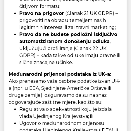
čitljivom formatu;
Pravo na prigovor
(Članak 21 UK GDPR) –
prigovoriti na obradu temeljem naših
legitimnih interesa ili za izravni marketing;
Pravo da ne budete podložni isključivo
automatiziranom donošenju odluka
,
uključujući profiliranje (Članak 22 UK
GDPR) – kada takve odluke imaju pravne ili
slične značajne učinke.
Međunarodni prijenosi podataka iz UK-a:
Ako prenesemo vaše osobne podatke izvan UK-
a (npr. u EEA, Sjedinjene Američke Države ili
druge zemlje), osiguravamo da su na snazi
odgovarajuće zaštitne mjere, kao što su:
Regulativa o adekvatnosti koju je izdala
vlada Ujedinjenog Kraljevstva; ili
Ugovor o međunarodnom prijenosu
podataka Ujedinjenog Kraljevstva (IDTA) ili