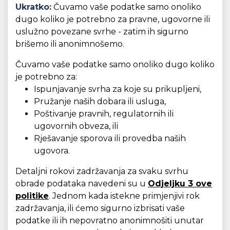
Ukratko:
Čuvamo vaše podatke samo onoliko
dugo koliko je potrebno za pravne, ugovorne ili
uslužno povezane svrhe - zatim ih sigurno
brišemo ili anonimnošemo.
Čuvamo vaše podatke samo onoliko dugo koliko
je potrebno za:
Ispunjavanje svrha za koje su prikupljeni,
Pružanje naših dobara ili usluga,
Poštivanje pravnih, regulatornih ili
ugovornih obveza, ili
Rješavanje sporova ili provedba naših
ugovora.
Detaljni rokovi zadržavanja za svaku svrhu
obrade podataka navedeni su u
Odjeljku 3 ove
politike
. Jednom kada istekne primjenjivi rok
zadržavanja, ili ćemo sigurno izbrisati vaše
podatke ili ih nepovratno anonimnošiti unutar