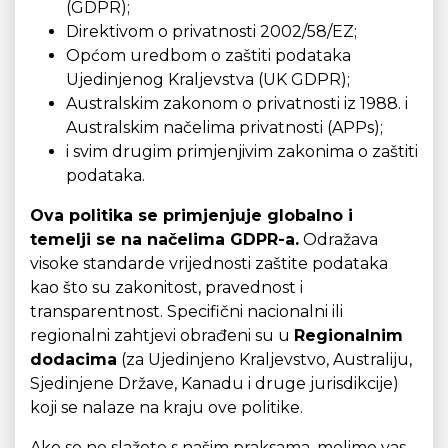
(GDPR);
Direktivom o privatnosti 2002/58/EZ;
Općom uredbom o zaštiti podataka
Ujedinjenog Kraljevstva (UK GDPR);
Australskim zakonom o privatnosti iz 1988. i
Australskim načelima privatnosti (APPs);
i svim drugim primjenjivim zakonima o zaštiti
podataka.
Ova politika se primjenjuje globalno i
temelji se na načelima GDPR-a.
Odražava
visoke standarde vrijednosti zaštite podataka
kao što su zakonitost, pravednost i
transparentnost. Specifični nacionalni ili
regionalni zahtjevi obrađeni su u
Regionalnim
dodacima
(za Ujedinjeno Kraljevstvo, Australiju,
Sjedinjene Države, Kanadu i druge jurisdikcije)
koji se nalaze na kraju ove politike.
Ako se ne slažete s našim praksama, molimo vas