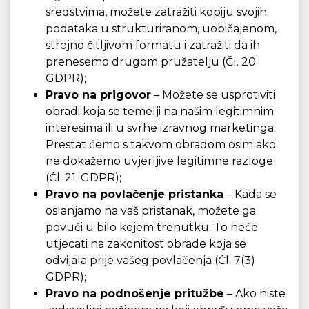
sredstvima, možete zatražiti kopiju svojih
podataka u strukturiranom, uobičajenom,
strojno čitljivom formatu i zatražiti da ih
prenesemo drugom pružatelju (Čl. 20.
GDPR);
Pravo na prigovor
– Možete se usprotiviti
obradi koja se temelji na našim legitimnim
interesima ili u svrhe izravnog marketinga.
Prestat ćemo s takvom obradom osim ako
ne dokažemo uvjerljive legitimne razloge
(Čl. 21. GDPR);
Pravo na povlačenje pristanka
– Kada se
oslanjamo na vaš pristanak, možete ga
povući u bilo kojem trenutku. To neće
utjecati na zakonitost obrade koja se
odvijala prije vašeg povlačenja (Čl. 7(3)
GDPR);
Pravo na podnošenje pritužbe
– Ako niste