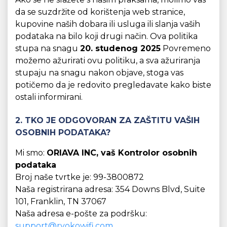
da se suzdržite od korištenja web stranice,
kupovine naših dobara ili usluga ili slanja vaših
podataka na bilo koji drugi način. Ova politika
stupa na snagu
20. studenog 2025
Povremeno
možemo ažurirati ovu politiku, a sva ažuriranja
stupaju na snagu nakon objave, stoga vas
potičemo da je redovito pregledavate kako biste
ostali informirani.
2. TKO JE ODGOVORAN ZA ZAŠTITU VAŠIH
OSOBNIH PODATAKA?
Mi smo:
ORIAVA INC, vaš Kontrolor osobnih
podataka
Broj naše tvrtke je: 99-3800872
Naša registrirana adresa: 354 Downs Blvd, Suite
101, Franklin, TN 37067
Naša adresa e-pošte za podršku:
support@ryokowifi.com