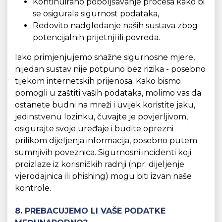
Kontinuirano poboljšavanje procesa kako bi
se osigurala sigurnost podataka,
Redovito nadgledanje naših sustava zbog
potencijalnih prijetnji ili povreda.
Iako primjenjujemo snažne sigurnosne mjere,
nijedan sustav nije potpuno bez rizika - posebno
tijekom internetskih prijenosa. Kako bismo
pomogli u zaštiti vaših podataka, molimo vas da
ostanete budni na mreži i uvijek koristite jaku,
jedinstvenu lozinku, čuvajte je povjerljivom,
osigurajte svoje uređaje i budite oprezni
prilikom dijeljenja informacija, posebno putem
sumnjivih poveznica. Sigurnosni incidenti koji
proizlaze iz korisničkih radnji (npr. dijeljenje
vjerodajnica ili phishing) mogu biti izvan naše
kontrole.
8. PREBACUJEMO LI VAŠE PODATKE