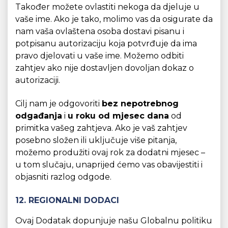
Također možete ovlastiti nekoga da djeluje u
vaše ime. Ako je tako, molimo vas da osigurate da
nam vaša ovlaštena osoba dostavi pisanu i
potpisanu autorizaciju koja potvrđuje da ima
pravo djelovati u vaše ime. Možemo odbiti
zahtjev ako nije dostavljen dovoljan dokaz o
autorizaciji.
Cilj nam je odgovoriti
bez nepotrebnog
odgađanja
i
u roku od mjesec dana
od
primitka vašeg zahtjeva. Ako je vaš zahtjev
posebno složen ili uključuje više pitanja,
možemo produžiti ovaj rok za dodatni mjesec –
u tom slučaju, unaprijed ćemo vas obavijestiti i
objasniti razlog odgode.
12. REGIONALNI DODACI
Ovaj Dodatak dopunjuje našu Globalnu politiku