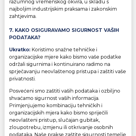
razumnog vremenskog okvira, u skladu s
najboljim industrijskim praksama i zakonskim
zahtjevima.
7. KAKO OSIGURAVAMO SIGURNOST VAŠIH
PODATAKA?
Ukratko:
Koristimo snažne tehničke i
organizacijske mjere kako bismo vaše podatke
održali sigurnima i kontinuirano radimo na
sprječavanju neovlaštenog pristupa i zaštiti vaše
privatnosti.
Posvećeni smo zaštiti vaših podataka i ozbiljno
shvaćamo sigurnost vaših informacija.
Primjenjujemo kombinaciju tehničkih i
organizacijskih mjera kako bismo spriječili
neovlašteni pristup, slučajan gubitak,
zloupotrebu, izmjenu ili otkrivanje osobnih
podataka. Naše prakse zaštite sigurnosti temelje