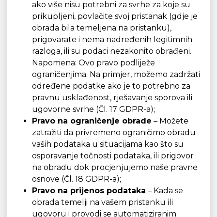
ako više nisu potrebni za svrhe za koje su
prikupljeni, povlačite svoj pristanak (gdje je
obrada bila temeljena na pristanku),
prigovarate i nema nadređenih legitimnih
razloga, ili su podaci nezakonito obrađeni.
Napomena: Ovo pravo podliježe
ograničenjima. Na primjer, možemo zadržati
određene podatke ako je to potrebno za
pravnu usklađenost, rješavanje sporova ili
ugovorne svrhe (Čl. 17 GDPR-a);
Pravo na ograničenje obrade
– Možete
zatražiti da privremeno ograničimo obradu
vaših podataka u situacijama kao što su
osporavanje točnosti podataka, ili prigovor
na obradu dok procjenjujemo naše pravne
osnove (Čl. 18 GDPR-a);
Pravo na prijenos podataka
– Kada se
obrada temelji na vašem pristanku ili
ugovoru i provodi se automatiziranim