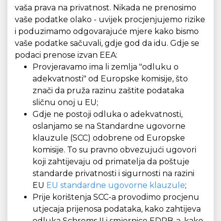
vaša prava na privatnost. Nikada ne prenosimo
vaše podatke olako - uvijek procjenjujemo rizike
i poduzimamo odgovarajuće mjere kako bismo
vaše podatke sačuvali, gdje god da idu. Gdje se
podaci prenose izvan EEA:
Provjeravamo ima li zemlja "odluku o
adekvatnosti" od Europske komisije, što
znači da pruža razinu zaštite podataka
sličnu onoj u EU;
Gdje ne postoji odluka o adekvatnosti,
oslanjamo se na Standardne ugovorne
klauzule (SCC) odobrene od Europske
komisije. To su pravno obvezujući ugovori
koji zahtijevaju od primatelja da poštuje
standarde privatnosti i sigurnosti na razini
EU
EU standardne ugovorne klauzule
;
Prije korištenja SCC-a provodimo procjenu
utjecaja prijenosa podataka, kako zahtijeva
odluka Schrems II i smjernice EDPB-a, kako