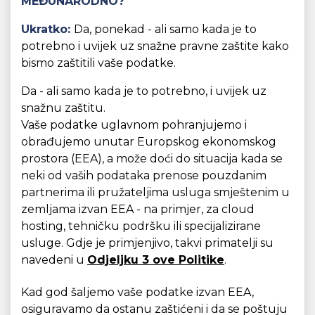
MEĐUNARODNO?
Ukratko:
Da, ponekad - ali samo kada je to
potrebno i uvijek uz snažne pravne zaštite kako
bismo zaštitili vaše podatke.
Da - ali samo kada je to potrebno, i uvijek uz
snažnu zaštitu.
Vaše podatke uglavnom pohranjujemo i
obrađujemo unutar Europskog ekonomskog
prostora (EEA), a može doći do situacija kada se
neki od vaših podataka prenose pouzdanim
partnerima ili pružateljima usluga smještenim u
zemljama izvan EEA - na primjer, za cloud
hosting, tehničku podršku ili specijalizirane
usluge. Gdje je primjenjivo, takvi primatelji su
navedeni u
Odjeljku 3 ove Politike
.
Kad god šaljemo vaše podatke izvan EEA,
osiguravamo da ostanu zaštićeni i da se poštuju