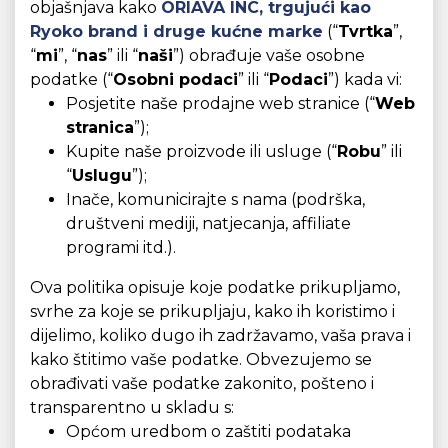
objašnjava kako
ORIAVA INC,
trgujući kao
Ryoko brand i druge kućne marke
(“
Tvrtka
”,
“
mi
”, “
nas
” ili “
naši
”) obrađuje vaše osobne
podatke (“
Osobni podaci
” ili “
Podaci
”) kada vi:
Posjetite naše prodajne web stranice (“
Web
stranica
”);
Kupite naše proizvode ili usluge (“
Robu
” ili
“
Uslugu
”);
Inače, komunicirajte s nama (podrška,
društveni mediji, natjecanja, affiliate
programi itd.).
Ova politika opisuje koje podatke prikupljamo,
svrhe za koje se prikupljaju, kako ih koristimo i
dijelimo, koliko dugo ih zadržavamo, vaša prava i
kako štitimo vaše podatke. Obvezujemo se
obrađivati vaše podatke zakonito, pošteno i
transparentno u skladu s:
Općom uredbom o zaštiti podataka