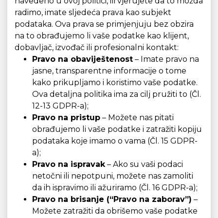
navedeno u ovoj politici, ili vjerujete da to možda
radimo, imate sljedeća prava kao subjekt
podataka. Ova prava se primjenjuju bez obzira
na to obrađujemo li vaše podatke kao klijent,
dobavljač, izvođač ili profesionalni kontakt:
Pravo na obaviještenost
– Imate pravo na
jasne, transparentne informacije o tome
kako prikupljamo i koristimo vaše podatke.
Ova detaljna politika ima za cilj pružiti to (Čl.
12-13 GDPR-a);
Pravo na pristup
– Možete nas pitati
obrađujemo li vaše podatke i zatražiti kopiju
podataka koje imamo o vama (Čl. 15 GDPR-
a);
Pravo na ispravak
– Ako su vaši podaci
netočni ili nepotpuni, možete nas zamoliti
da ih ispravimo ili ažuriramo (Čl. 16 GDPR-a);
Pravo na brisanje (“Pravo na zaborav”)
–
Možete zatražiti da obrišemo vaše podatke